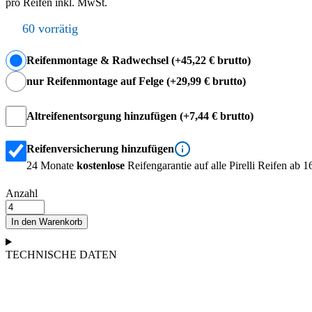
pro Reifen inkl. MwSt.
60 vorrätig
Reifenmontage & Radwechsel (+45,22 € brutto)
nur Reifenmontage auf Felge (+29,99 € brutto)
Altreifenentsorgung hinzufügen (+7,44 € brutto)
Reifenversicherung hinzufügen
24 Monate
kostenlose
Reifengarantie auf alle Pirelli Reifen ab 1
Anzahl
PIRELLI
CINTURATO
In den Warenkorb
WINTER
3
TECHNISCHE DATEN
Menge